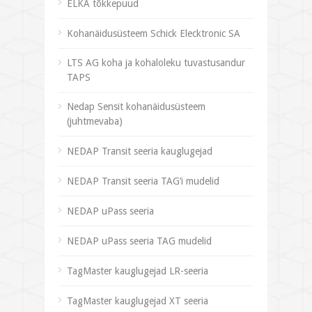
ELKA tõkkepuud
Kohanäidusüsteem Schick Elecktronic SA
LTS AG koha ja kohaloleku tuvastusandur
TAPS
Nedap Sensit kohanäidusüsteem
(juhtmevaba)
NEDAP Transit seeria kauglugejad
NEDAP Transit seeria TAG’i mudelid
NEDAP uPass seeria
NEDAP uPass seeria TAG mudelid
TagMaster kauglugejad LR-seeria
TagMaster kauglugejad XT seeria